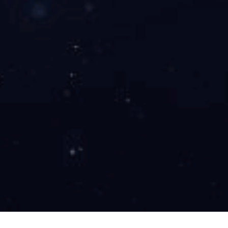
客户留言
留言应用名称：
客户留言
描述：
*
留言内容：
姓名：
性别：
男
女
手机：
电话：
传真：
邮箱：
地址：