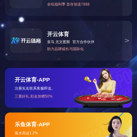

1
分享
产品描述
参数
CAS No.: 2219-82-1
指标
标准
外观
无色液体或白色熔铸体
主含量 %
≥99.5
邻甲酚含量%
≤0.15
水分
≤0.15
色度/Hazen单位(铂-钴色号)
≤50